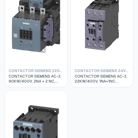
CONTACTOR SIEMENS 220VAC
CONTACTOR SIEMENS 24VDC
CONTACTOR SIEMENS AC-3,
CONTACTOR SIEMENS AC-3,
90KW/400V, 2NA + 2 NC,
22KW/400V, 1NA+1NC
BOBINA 220VAC, TAMAÑO S6
BOBINA 21-28VAC/DC,
3RT1056-6AP36
Tamaño S2 3RT2036-1NB30