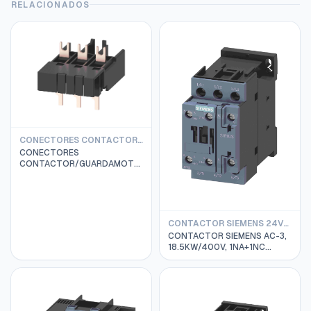
RELACIONADOS
CONECTORES CONTACTOR / GUARDAMOTOR / ARRANCADOR SIEMENS
CONECTORES
CONTACTOR/GUARDAMOTOR
SIEMENS 3RV2.1/3RV2.2 Y
3RT2.2 MANDO AC 3RA2921-
1AA00 S0
CONTACTOR SIEMENS 24VAC
CONTACTOR SIEMENS AC-3,
18.5KW/400V, 1NA+1NC
BOBINA 24VAC, Tamaño S0
3RT2028-1AB00