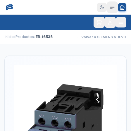
Inicio
/
Productos
/
EB-16535
← Volver a SIEMENS NUEVO