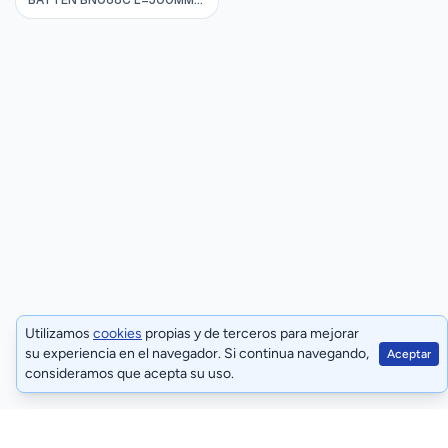
BATTEN BN068C L=300MM
3W 4000K 220-240VAC
20000HRS PHILIPS
911401818597
Utilizamos
cookies
propias y de terceros para mejorar
su experiencia en el navegador. Si continua navegando,
Aceptar
consideramos que acepta su uso.