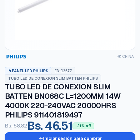
🌍 CHINA
PANEL LED PHILIPS
EB-12677
TUBO LED DE CONEXION SLIM BATTEN PHILIPS
TUBO LED DE CONEXION SLIM
BATTEN BN068C L=1200MM 14W
4000K 220-240VAC 20000HRS
PHILIPS 911401819497
Bs. 46.51
Bs. 58.82
−21% off
Iniciar sesión para comprar