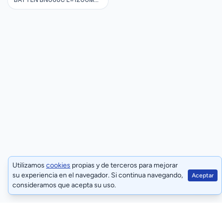
BATTEN BN068C L=1200MM
14W 4000K 220-240VAC
20000HRS PHILIPS
911401819497
Utilizamos
cookies
propias y de terceros para mejorar
su experiencia en el navegador. Si continua navegando,
Aceptar
consideramos que acepta su uso.