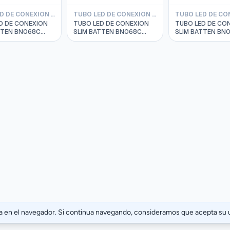
TUBO LED DE CONEXION SLIM BATTEN PHILIPS
TUBO LED DE CONEXION SLIM BATTEN PHILIPS
D DE CONEXION
TUBO LED DE CONEXION
TUBO LED DE CO
TTEN BN068C
SLIM BATTEN BN068C
SLIM BATTEN BN
 10.6 3000K
L=1200MM 14W 3000K
L=300MM 3W 40
0VAC 20000HRS
220-240VAC 20000HRS
220-240VAC 20
911401819297
PHILIPS 911401819597
PHILIPS 91140181
ia en el navegador. Si continua navegando, consideramos que acepta su 