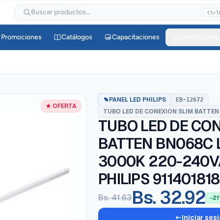
Buscar productos...
Ctrl
Promociones
Catálogos
Capacitaciones
Contáctanos
PANEL LED PHILIPS
EB-12672
★ OFERTA
TUBO LED DE CONEXION SLIM BATTEN 
TUBO LED DE CON
BATTEN BN068C
3000K 220-240
PHILIPS 91140181
Bs. 32.92
Bs. 41.63
−21
Iniciar ses