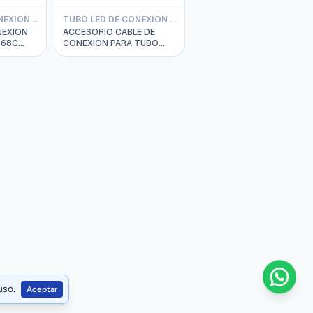
TUBO LED DE CONEXION SLIM BATTEN PHILIPS
TUBO LED DE CONEXION SLIM BATTEN PHILIPS
NEXION
ACCESORIO CABLE DE
068C
CONEXION PARA TUBO
00K
LED DE SLIM BATTEN
000HRS
BN068C PHILIPS
8597
91140159130
uso.
Aceptar