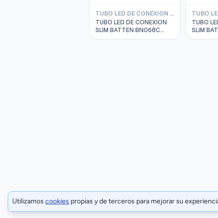
TUBO LED DE CONEXION SLIM BATTEN PHILIPS
TUBO LED DE CONEXION
TUBO LE
SLIM BATTEN BN068C
SLIM BA
L=1200MM 14W 4000K
L=900MM
220-240VAC 20000HRS
220-24
PHILIPS 911401819497
PHILIPS 
Utilizamos
cookies
propias y de terceros para mejorar su experienc