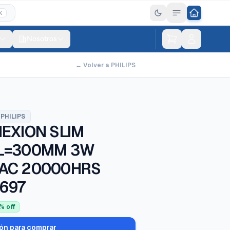
K
Nosotros
← Volver a PHILIPS
PHILIPS
EXION SLIM
 L=300MM 3W
VAC 20000HRS
8697
% off
ión para comprar