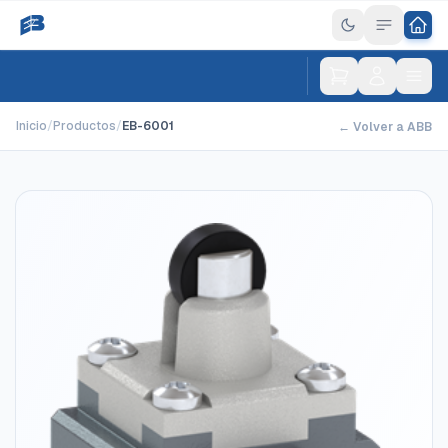
Inicio
/
Productos
/
EB-6001
← Volver a ABB