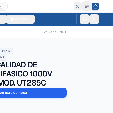
K
Nosotros
← Volver a UNI-T
-19237
I-T
ALIDAD DE
RIFASICO 1000V
MOD. UT285C
ión para comprar