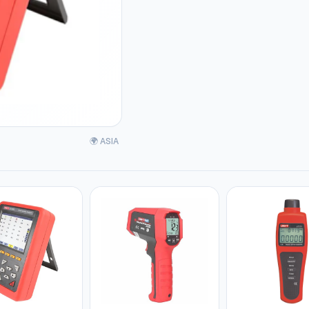
🌍 ASIA