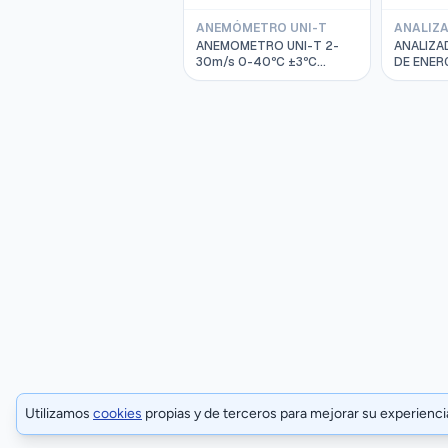
ANEMÓMETRO UNI-T
ANEMOMETRO UNI-T 2-
ANALIZA
30m/s 0-40ºC ±3ºC
DE ENERG
CABLE USB MOD. UT362
TRIFASI
1000ATR
UT285C
Utilizamos
cookies
propias y de terceros para mejorar su experienc