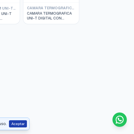
CAMARA TERMOGRAFICA UNI-T
TACOMETRO RPM UNI-T DIGITAL
CAMARA TERMOGRAFICA
 UNI-T
UNI-T DIGITAL CON
MEMORIA -20 a 550ºC
OTACION
(256x192 Pixeles) MOD.
UT372
UTi260B
uso.
Aceptar