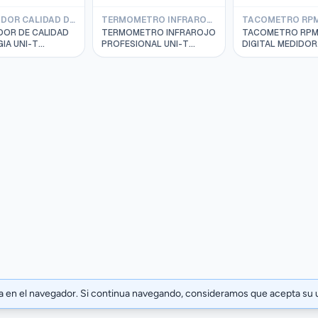
ANALIZADOR CALIDAD DE ENERGIA UNI-T
TERMOMETRO INFRAROJO UNI-T
DOR DE CALIDAD
TERMOMETRO INFRAROJO
TACOMETRO RPM
IA UNI-T
PROFESIONAL UNI-T
DIGITAL MEDIDOR
CO 1000V
DIGITAL Modelo UT309C
VELOCIDAD DE R
UE RMS MOD.
-35 a 650ºC IP65/3m
10000RPM MOD. 
ia en el navegador. Si continua navegando, consideramos que acepta su 