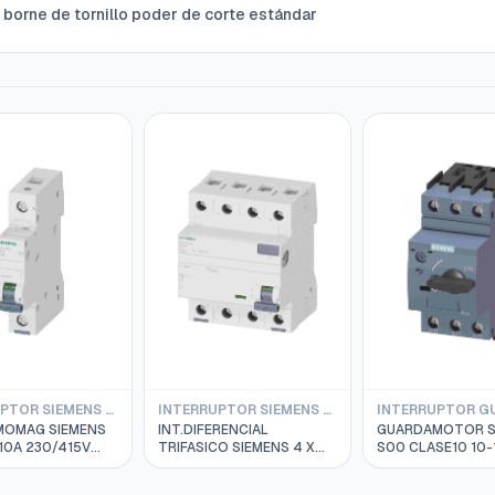
 borne de tornillo poder de corte estándar
INTERRUPTOR SIEMENS TERMOMAGNETICO 10KA
INTERRUPTOR SIEMENS DIFERENCIAL 30mA
MOMAG SIEMENS
INT.DIFERENCIAL
GUARDAMOTOR S
 10A 230/415V
TRIFASICO SIEMENS 4 X
S00 CLASE10 10-16AMP.
CURVA C 5SL4110-7
63A 30mA 400VAC
3RV2011-4AA10
5SV4346-0