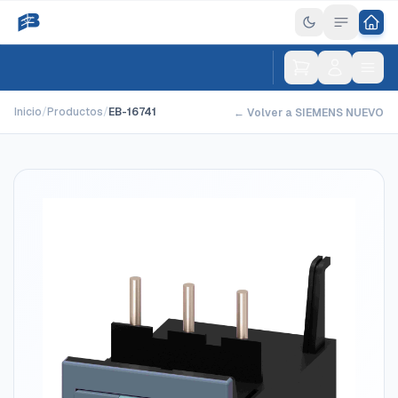
Inicio
/
Productos
/
EB-16741
← Volver a SIEMENS NUEVO