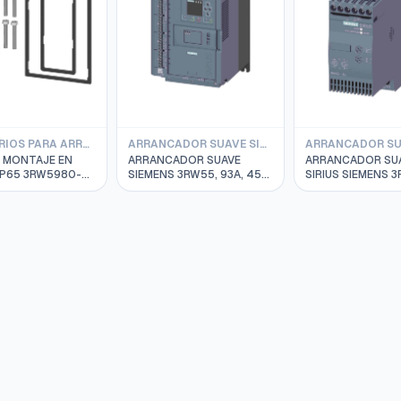
ACCESORIOS PARA ARRANCADOR
ARRANCADOR SUAVE SIEMENS 3RW55
A MONTAJE EN
ARRANCADOR SUAVE
ARRANCADOR SU
IP65 3RW5980-
SIEMENS 3RW55, 93A, 45
SIRIUS SIEMENS 3RW3 S0
KW, 200-480V 3RW5527-
38A, 18.5KW/400
1HA14
200/480V 3RW3
1BB14