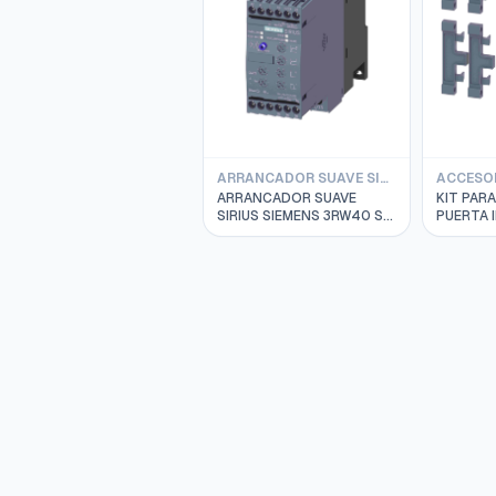
ARRANCADOR SUAVE SIEMENS 3RW40
ARRANCADOR SUAVE
KIT PAR
SIRIUS SIEMENS 3RW40 S0
PUERTA 
38A, 18.5KW/400V
0HD00
200/480V 3RW4028-
1BB14