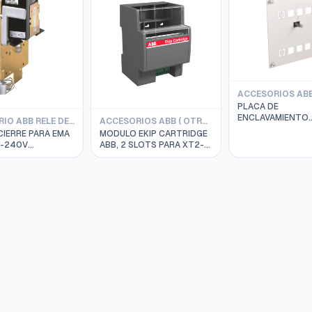
PLACA DE
ENCLAVAMIENTO
ACCESORIO ABB RELE DE CIERRE
ACCESORIOS ABB ( OTROS )
MECANICO ABB, M
CIERRE PARA EMA
MODULO EKIP CARTRIDGE
PARA XT5 1SDA10
0-240V
ABB, 2 SLOTS PARA XT2-
302R1
XT4-XT5 1SDA105203R1