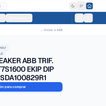
K
Nosotros
← Volver a ABB
7457
LE
AKER ABB TRIF.
7S1600 EKIP DIP
 1SDA100829R1
ión para comprar