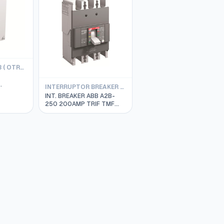
ACCESORIOS ABB ( OTROS )
INTERRUPTOR BREAKER FORMULA ABB
IR-P
INT. BREAKER ABB A2B-
5122
250 200AMP TRIF TMF
18KA / 415V ITALIA 690V
1SDA066551R1+1SDA066222R1