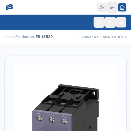
Inicio
/
Productos
/
EB-16529
← Volver a SIEMENS NUEVO