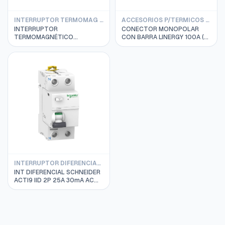
INTERRUPTOR TERMOMAG SCHNEIDER IC60H 6/20KA SERIE A9F74000
ACCESORIOS P/TERMICOS SCHNEIDER
INTERRUPTOR
CONECTOR MONOPOLAR
TERMOMAGNÉTICO
CON BARRA LINERGY 100A (4
SCHNEIDER RIEL ACTI 9
UNID.) SCHNEIDER
IC60N 4P 25A CURVA C
A9XPCM04
6/20KA; A9F74425
INTERRUPTOR DIFERENCIAL SCHNEIDER
INT DIFERENCIAL SCHNEIDER
ACTI9 IID 2P 25A 30mA AC
TIPO RESIDUAL A9R51225