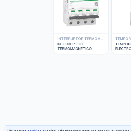
INTERRUPTOR TERMOMAG SCHNEIDER IC60L 15/50KA SERIE A9F94000
INTERRUPTOR
TEMPOR
TERMOMAGNÉTICO
ELECTRO
SCHNEIDER RIEL ACTI 9
1-7MIN 2
IC60L 4P 63A CURVA C
SCHNEID
15/30KA; A9F94463