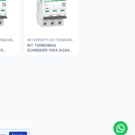
INTERRUPTOR TERMOMAG SCHNEIDER IC60L 15/50KA SERIE A9F94000
INTERRUPTOR TERMOMAG SCHNEIDER IC60N 10KA
INT TERMOMAG
CO
SCHNEIDER 10KA 3x32A
CTI 9
DIN IC60N A9F79332
RVA C
340