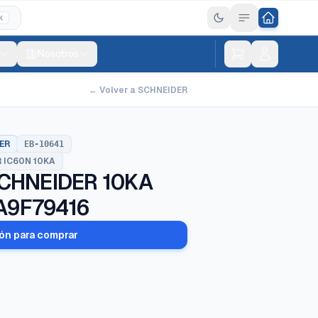
K
Nosotros
← Volver a SCHNEIDER
ER
EB-10641
 IC60N 10KA
CHNEIDER 10KA
 A9F79416
ión para comprar