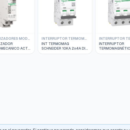
TEMPORIZADORES MODULARES SCHNEIDER
INTERRUPTOR TERMOMAG SCHNEIDER IC60N 10KA
IZADOR
INT TERMOMAG
INTERRUPTOR
MECANICO ACTI9
SCHNEIDER 10KA 2x4A DIN
TERMOMAGNÉTI
30VAC 16A
IC60N A9F74204
SCHNEIDER RIEL A
ER 15363
IC60L 3P 40A CU
15/25KA; A9F94