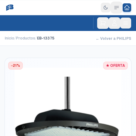
Inicio
/
Productos
/
EB-13375
← Volver a PHILIPS
−21%
★ OFERTA