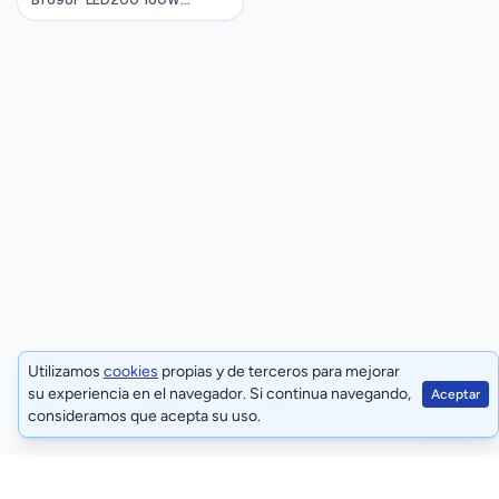
BY698P LED200 160W
4000K 220-240VAC IP65
NW PSD WB PHILIPS
911401513931
Utilizamos
cookies
propias y de terceros para mejorar
su experiencia en el navegador. Si continua navegando,
Aceptar
consideramos que acepta su uso.