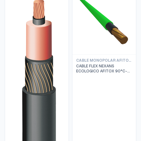
CABLE MONOPOLAR AFITOX LIBRE DE HALOGENO 0.6/1KV 9°C
CABLE FLEX NEXANS
ECOLOGICO AFITOX 90°C-
0.6/1KV 1 X 300 MM2 VERDE