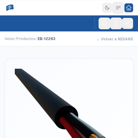
Inicio
/
Productos
/
EB-12263
← Volver a NEXANS