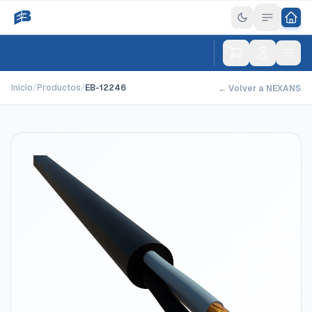
Inicio
/
Productos
/
EB-12246
← Volver a NEXANS