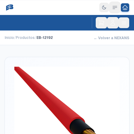
Inicio
/
Productos
/
EB-12192
← Volver a NEXANS