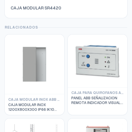
CAJA MODULAR SR4420
RELACIONADOS
CAJA PARA QUIROFANOS ABB
PANEL ABB SEÑALIZACION
CAJA MODULAR INOX ABB SRN IP66
REMOTA INDICADOR VISUAL Y
CAJA MODULAR INOX
ACUSTICA QSD-DIG230/24
1200X800X300 IP66 IK10
2CSM273063R1521
ABB SRN12830X AISI 304