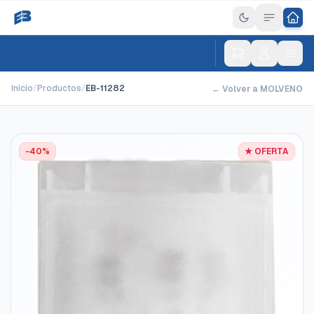
Inicio
/
Productos
/
EB-11282
← Volver a MOLVENO
−40%
★ OFERTA