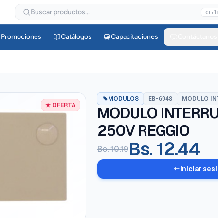
Buscar productos...
Ctrl
Promociones
Catálogos
Capacitaciones
Contáctanos
MODULOS
MODULO IN
EB-6948
★ OFERTA
MODULO INTERRU
250V REGGIO
Bs. 12.44
Bs. 10.19
Iniciar ses