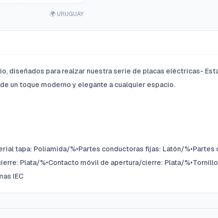
🌍 URUGUAY
io, diseñados para realzar nuestra serie de placas eléctricas- Est
ade un toque moderno y elegante a cualquier espacio.
erial tapa: Poliamida/%•Partes conductoras fijas: Latón/%•Partes
ierre: Plata/%•Contacto móvil de apertura/cierre: Plata/%•Tornillo
mas IEC