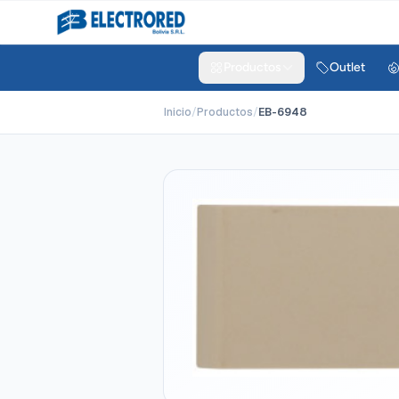
Productos
Outlet
Inicio
/
Productos
/
EB-6948